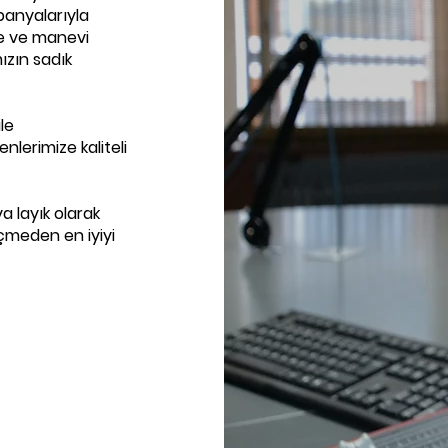
panyalarıyla
ze ve manevi
ızın sadık
le
enlerimize kaliteli
a layık olarak
çmeden en iyiyi