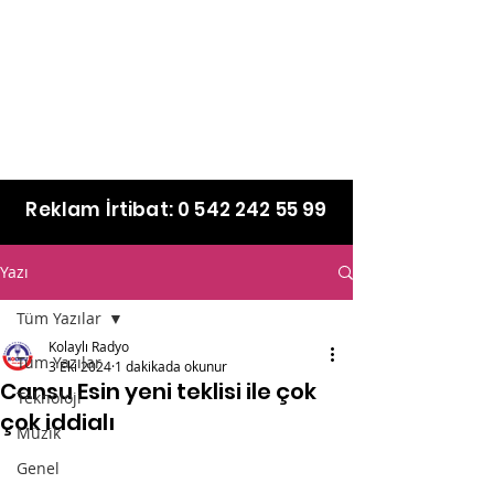
Reklam İrtibat:
0 542 242 55 99
Yazı
Tüm Yazılar
Kolaylı Radyo
Tüm Yazılar
3 Eki 2024
1 dakikada okunur
Cansu Esin yeni teklisi ile çok
Teknoloji
çok iddialı
Müzik
Genel