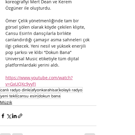
koreografiyi Mert Dean ve Kerem 
Özgüner ile oluşturdu.
Ömer Çelik yönetmenliğinde tam bir 
görsel şölen olarak köyde çekilen klipte, 
Cansu Esin’in dansçılarla birlikte 
canlandırdığı çamaşır asma sahneleri çok 
ilgi çekecek. Yeni nesil ve yüksek enerjili 
pop şarkısı ve klibi “Dokun Bana” 
Universal Music etiketiyle tüm dijital 
platformlardaki yerini aldı.
https://www.youtube.com/watch?
v=GxUQXc9yyFI
canlı radyo dinle
afyonkarahisar
kolaylı radyo
yeni tekli
cansu esin
dokun bana
Müzik